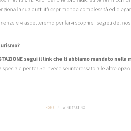
 500 metri s.l.m.. Affondano le loro radici su terreni ricchi d
prigiona la sua duttilità esprimendo complessità ed elega
ienze e vi aspetteremo per farvi scoprire i segreti del no
turismo?
TAZIONE segui il link che ti abbiamo mandato nella 
ta speciale per te! Se invece sei interessato alle altre opzi
HOME
WINE TASTING