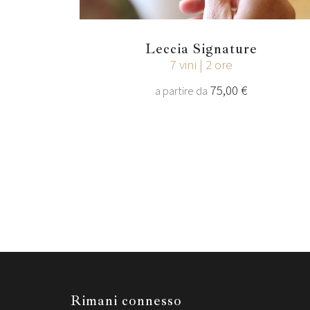
Leccia Signature
7 vini | 2 ore
75,00 €
a partire da
Rimani connesso