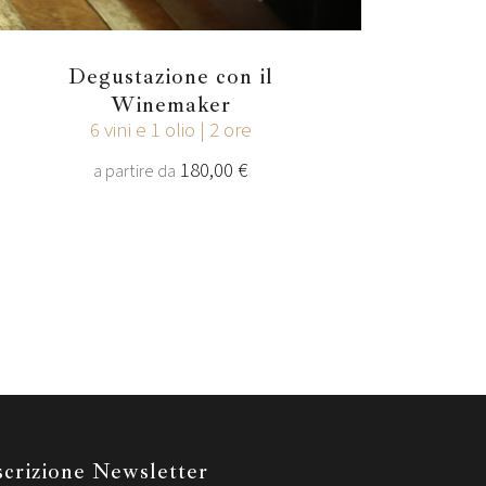
Degustazione con il
Winemaker
6 vini e 1 olio | 2 ore
180,00 €
a partire da
scrizione Newsletter