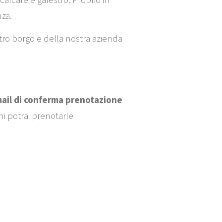
i calcare e galestro. Proprio in
nza.
stro borgo e della nostra azienda
mail di conferma prenotazione
oni potrai prenotarle