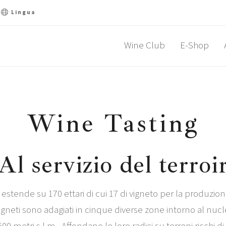
Lingua
Wine Club
E-Shop
Wine Tasting
Al servizio del terroi
si estende su 170 ettari di cui 17 di vigneto per la produzion
I vigneti sono adagiati in cinque diverse zone intorno al nu