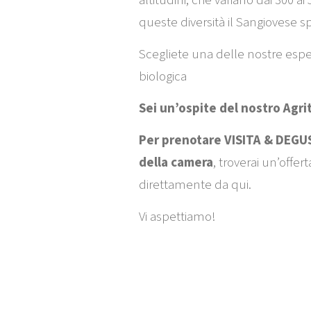
altitudini, che variano dai 300 ai
queste diversità il Sangiovese s
Scegliete una delle nostre esper
biologica
Sei un’ospite del nostro Agri
Per prenotare VISITA & DEGUS
della camera
, troverai un’offer
direttamente da qui.
Vi aspettiamo!