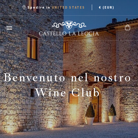
|
Spedire in
€ (EUR)
UNITED STATES
Benvenuto nel nostro
Wine Club