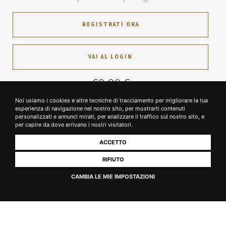
REGISTRATI ORA
VAI AL LOGIN
60,00 €
per persona
Noi usiamo i cookies e altre tecniche di tracciamento per migliorare la tua
esperienza di navigazione nel nostro sito, per mostrarti contenuti
personalizzati e annunci mirati, per analizzare il traffico sul nostro sito, e
per capire da dove arrivano i nostri visitatori.
Lingua
Italiano
ACCETTO
Data
RIFIUTO
Orario
-
CAMBIA LE MIE IMPOSTAZIONI
Persone
-
PRENOTA ORA