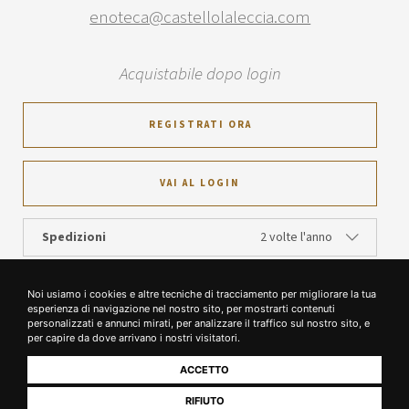
enoteca@castellolaleccia.com
Acquistabile dopo login
REGISTRATI ORA
VAI AL LOGIN
Spedizioni
2 volte l'anno
Noi usiamo i cookies e altre tecniche di tracciamento per migliorare la tua
esperienza di navigazione nel nostro sito, per mostrarti contenuti
personalizzati e annunci mirati, per analizzare il traffico sul nostro sito, e
per capire da dove arrivano i nostri visitatori.
ACCETTO
RIFIUTO